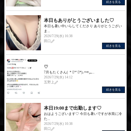
続きを見る
本日もありがとうございました♡
本日も暑い中いらしてくださり ありがとうござい
ま...
2026/7/29(水) 16:38
田口
続きを見る
♡
7月もたくさん( * ॑꒳ ॑*)⸝ᵗʱᵃᵑᵏᵧₒᵤ...
2026/7/29(水) 14:12
五野上
続きを見る
本日19:00まで出勤します♡
おはようございます♡ 今日も暑いですが水筒に冷
た...
2026/7/29(水) 10:38
田口