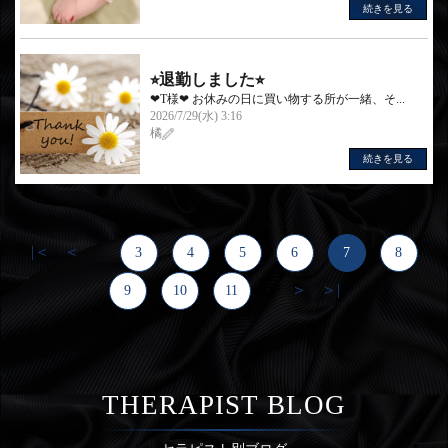
続きを見る
⭐︎退勤しました⭐︎
❤︎T様❤︎ お休みの日に買い物する所が一緒、そ...
2026/7/29(水) 3:16
橘
続きを見る
|＜
＜
...
3
4
5
6
7
8
＞
＞|
9
10
11
...
THERAPIST BLOG