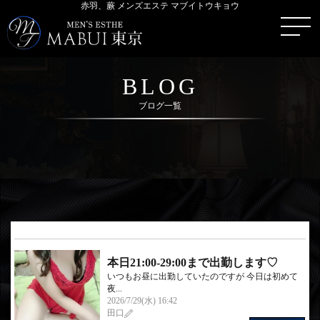
赤羽、蕨 メンズエステ マブイトウキョウ
BLOG
ブログ一覧
本日21:00-29:00まで出勤します♡
いつもお昼に出勤していたのですが 今日は初めて
夜...
2026/7/29(水) 16:42
田口