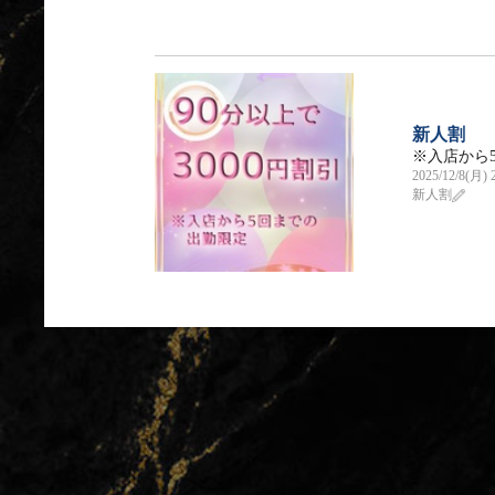
新人割
※入店から
2025/12/8(月) 
新人割