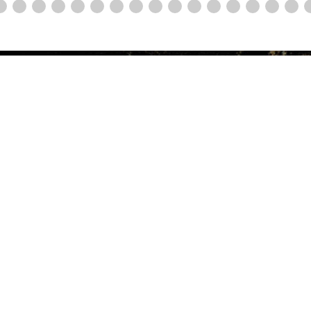
ULE
THERAPIST
RESERVATION
ACCESS
RECRUIT
POLIC