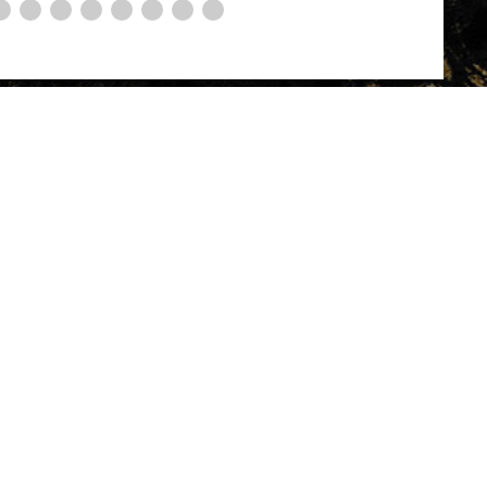
Y
X
Blue Sky
LINE