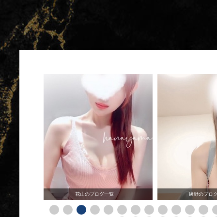
覧
花山のブログ一覧
綾野のブロ