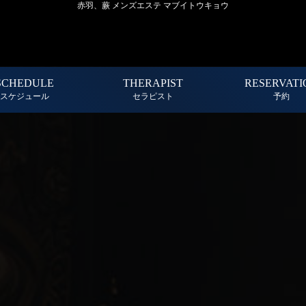
赤羽、蕨 メンズエステ マブイトウキョウ
SCHEDULE
THERAPIST
RESERVATI
スケジュール
セラピスト
予約