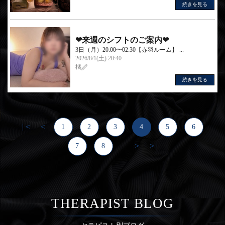
続きを見る
❤︎来週のシフトのご案内❤︎
3日（月）20:00〜02:30【赤羽ルーム】 ...
2026/8/1(土) 20:40
橘
続きを見る
|＜
＜
1
2
3
4
5
6
＞
＞|
7
8
...
THERAPIST BLOG