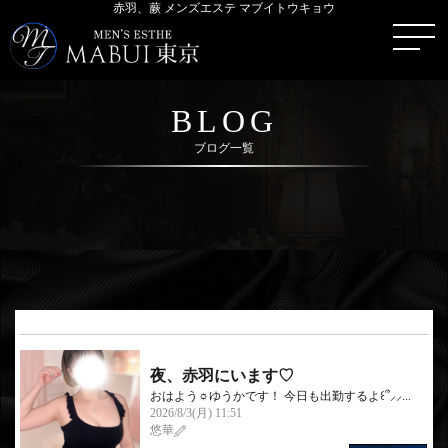
赤羽、蕨 メンズエステ マブイトウキョウ
BLOG
ブログ一覧
夜、赤羽にいます♡
おはよう☼ゆうかです！ 今日も出勤するよ꒰՞⸝⸝...
2026/8/3(月) 11:51
悠華