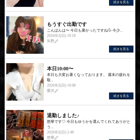
続きを見る
もうすぐ出勤です
こんばんは〜 今日も暑かったですね💦 今少...
2026/8/2(日) 19:18
矢野
続きを見る
本日10:00〜
本日も大変お暑くなっております。 週末の疲れを
取...
2026/8/2(日) 10:08
愛沢
続きを見る
退勤しました♪
悠華です♡ 今日もゆうかを選んでくれてありがと
う...
2026/8/2(日) 2:48
悠華