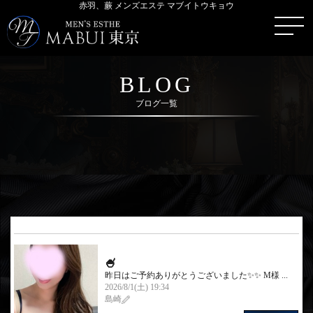
赤羽、蕨 メンズエステ マブイトウキョウ
BLOG
ブログ一覧
🍧
昨日はご予約ありがとうございました✨✨ M様 ...
2026/8/1(土) 19:34
島崎