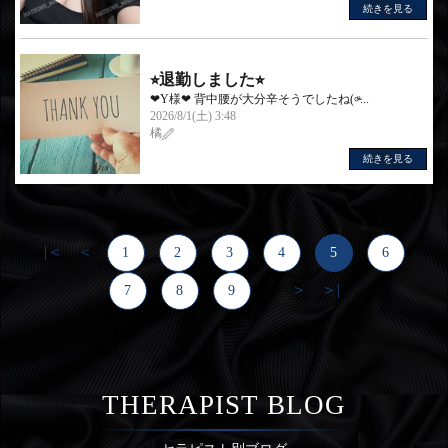
続きを見る
⭐︎退勤しました⭐︎
❤︎Y様❤︎ 背中腰が大分辛そうでしたね(৹ᵒ̴...
2026/8/1(土) 3:48
橘
続きを見る
|＜
＜
1
2
3
4
5
6
＞
＞|
7
8
9
...
THERAPIST BLOG