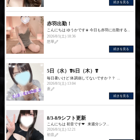
続きを見る
赤羽出勤！
こんにちは ゆうかです☀️ 今日も赤羽に出勤する...
2026/8/1(土) 18:36
悠華
続きを見る
5日（水）❣️6日（木）❣️
毎日暑いけど 体調崩してないですか？？ ...
2026/8/1(土) 13:04
蒼
続きを見る
8/3-8/9シフト更新
こんにちは 初音です❤︎‬ 来週分シフ...
2026/8/1(土) 12:21
初音