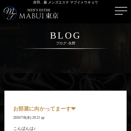
赤羽、蕨 メンズエステ マブイトウキョウ
BLOG
ブログ -矢野
お部屋に向かってまーす❤︎
2026/7/8(水) 20:21 up
こんばんは♪