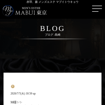
赤羽、蕨 メンズエステ マブイトウキョウ
BLOG
ブログ -島崎
🍪
2026/7/7(火) 18:59 up
M様✨✨