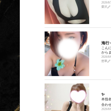
2026/8/
愛沢
海行
こんに
からま
2026/8/
悠華
✨
本指名
合わせ
2026/8/