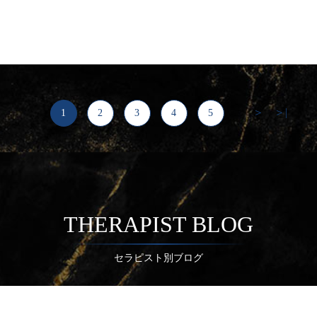
＞
＞|
1
2
3
4
5
...
THERAPIST BLOG
セラピスト別ブログ