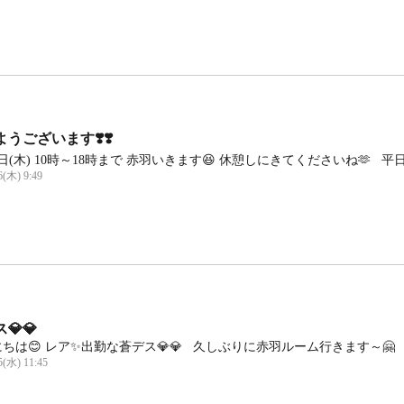
うございます❣️❣️
日(木) 10時～18時まで 赤羽いきます😆 休憩しにきてくださいね🫶 平日
6(木) 9:49
💎💎
ちは😊 レア✨出勤な蒼デス💎💎 久しぶりに赤羽ルーム行きます～🤗 5日(水
5(水) 11:45