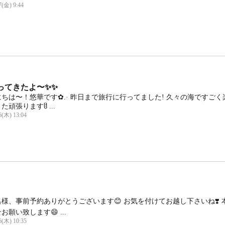
7(金) 9:44
ってきたよ〜✨️✨
ちは〜！悠華です✿.· 昨日まで旅行に行ってました! 久々の海ですご
た頑張りますჱ̒ ...
6(木) 13:04
様、事前予約ありがとうございます😊 お気を付けてお越し下さいね❣️ 
お願い致します😄 ...
6(木) 10:35