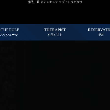
赤羽、蕨 メンズエステ マブイトウキョウ
SCHEDULE
THERAPIST
RESERVATI
スケジュール
セラピスト
予約