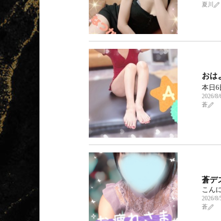
夏川
おはよ
本日6
2026/8/
蒼
蒼デス
こんに
2026/8/
蒼