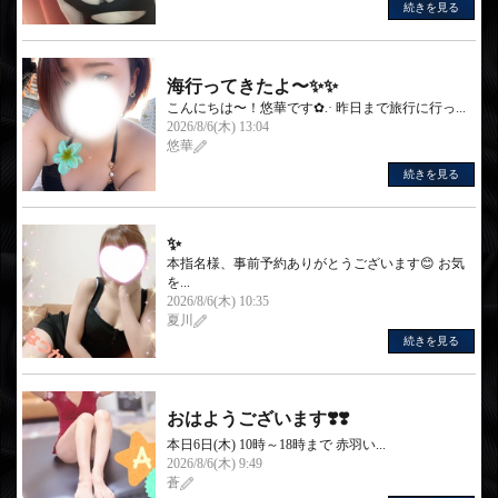
続きを見る
海行ってきたよ〜✨️✨
こんにちは〜！悠華です✿.· 昨日まで旅行に行っ...
2026/8/6(木) 13:04
悠華
続きを見る
✨
本指名様、事前予約ありがとうございます😊 お気
を...
2026/8/6(木) 10:35
夏川
続きを見る
おはようございます❣️❣️
本日6日(木) 10時～18時まで 赤羽い...
2026/8/6(木) 9:49
蒼