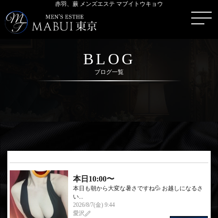
赤羽、蕨 メンズエステ マブイトウキョウ
BLOG
ブログ一覧
本日10:00〜
本日も朝から大変な暑さですね💦 お越しになるさ
い...
2026/8/7(金) 9:44
愛沢