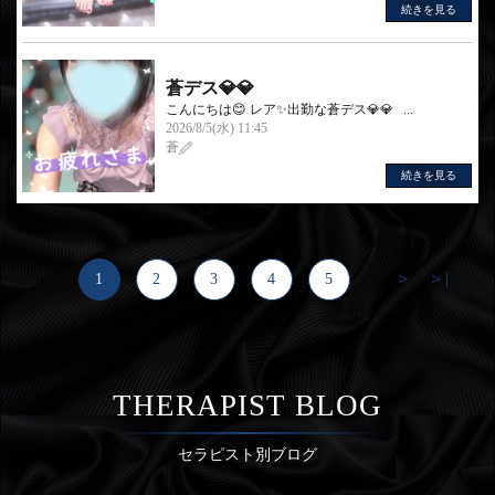
続きを見る
蒼デス💎💎
こんにちは😊 レア✨出勤な蒼デス💎💎 ...
2026/8/5(水) 11:45
蒼
続きを見る
＞
＞|
1
2
3
4
5
...
THERAPIST BLOG
セラピスト別ブログ