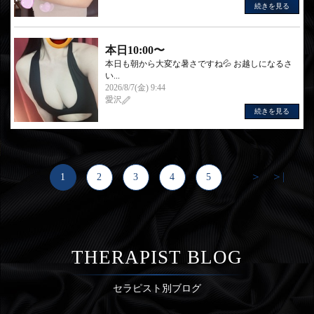
続きを見る
本日10:00〜
本日も朝から大変な暑さですね💦 お越しになるさ
い...
2026/8/7(金) 9:44
愛沢
続きを見る
＞
＞|
1
2
3
4
5
...
THERAPIST BLOG
セラピスト別ブログ