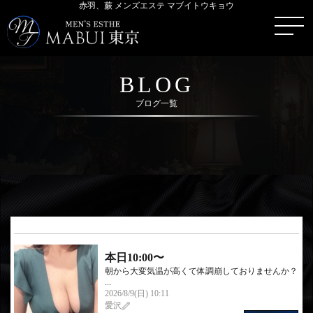
赤羽、蕨 メンズエステ マブイトウキョウ
BLOG
ブログ一覧
本日10:00〜
朝から大変気温が高くて体調崩しておりませんか？
...
2026/8/9(日) 10:11
愛沢