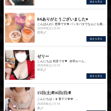
続きを見る
8/6ありがとうございました♥
こんばんわ☾悠華です❁︎ バッタバタでなんにも載...
2026/8/8(土) 21:03
悠華
続きを見る
ゼリー
こんにちは 初音です❤︎‬ 赤羽ルーム...
2026/8/8(土) 12:53
初音
続きを見る
15日(土)❣️16日(日)❣️
こんにちは～☀️ 蒼デス💎💎 ...
2026/8/8(土) 11:10
蒼