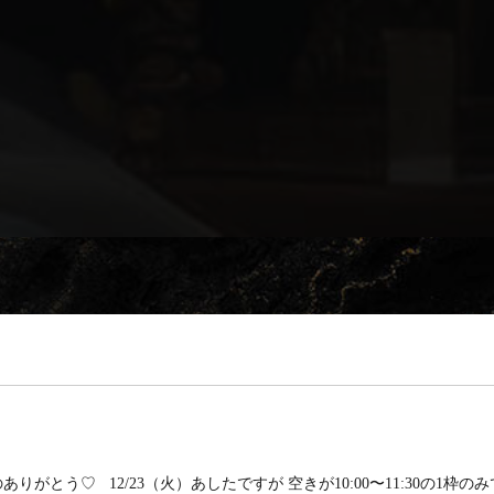
ありがとう♡ 12/23（火）あしたですが 空きが10:00〜11:30の1枠のみです ぜ