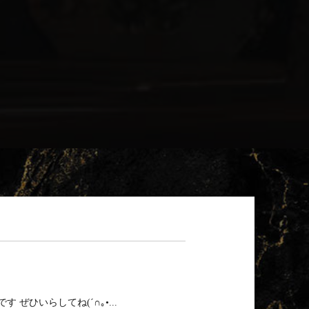
ひいらしてね(⁠´⁠∩⁠｡⁠•...