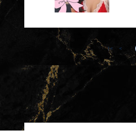
|＜
＜
...