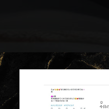
☺️
今日の