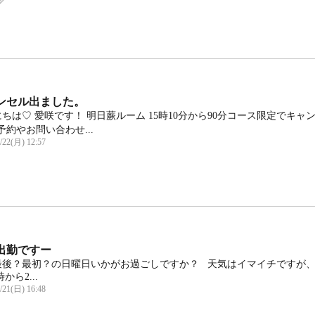
ンセル出ました。
ちは♡ 愛咲です！ 明日蕨ルーム 15時10分から90分コース限定でキ
️ ご予約やお問い合わせ...
/22(月) 12:57
出勤ですー
最後？最初？の日曜日いかがお過ごしですか？ 天気はイマイチですが、矢
時から2...
/21(日) 16:48