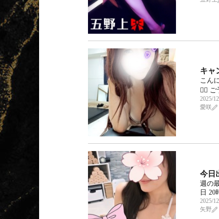
キャ
こんに
🙇‍♀
2025/12
愛咲
今日
週の
日 20
2025/12
矢野