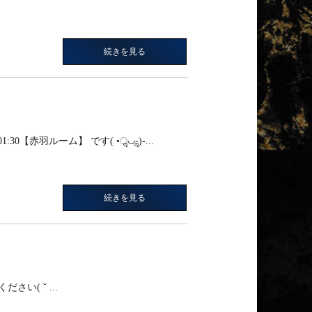
続きを見る
【赤羽ルーム】 です( •ॢ◡-ॢ)-...
続きを見る
い(⁠ ⁠˘⁠ ...