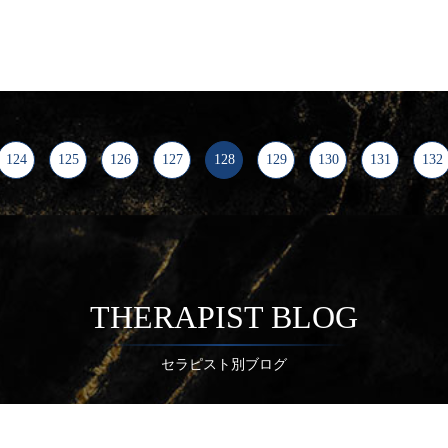
124
125
126
127
128
129
130
131
132
THERAPIST BLOG
セラピスト別ブログ