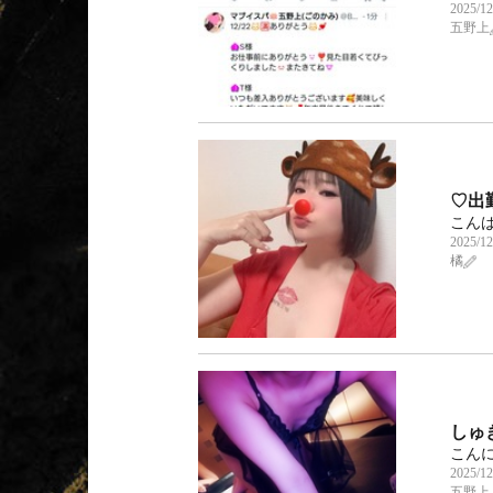
2025/12
五野上
♡出
こんば
2025/12
橘
しゅ
こんにち
2025/12
五野上