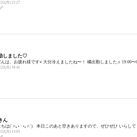
/22(月) 22:27
勤しました♡
んは、お疲れ様です⭐︎ 大分冷えましたね〜！ 橘出勤しました♫ 19:00〜01:30
/22(月) 18:41
きん
は(⁠´⁠∩⁠｡⁠•⁠ ⁠ᵕ⁠ ⁠•⁠｡⁠∩⁠`⁠) 本日このあと空きありますので、ぜひぜひ いらしてくださ
/22(月) 13:03