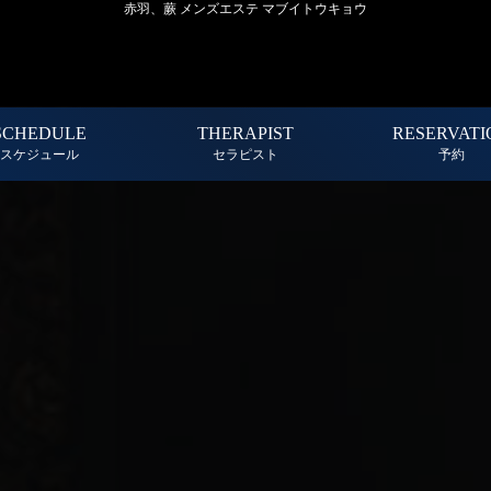
赤羽、蕨 メンズエステ マブイトウキョウ
SCHEDULE
THERAPIST
RESERVATI
スケジュール
セラピスト
予約