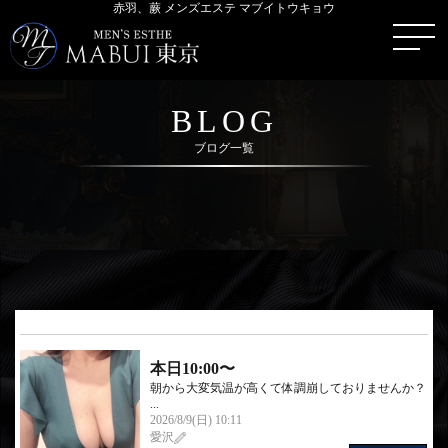
赤羽、蕨 メンズエステ マブイトウキョウ
BLOG
ブログ一覧
本日10:00〜
朝から大変気温が高くて体調崩しておりませんか？
...
2026/8/9(日) 10:11
愛沢