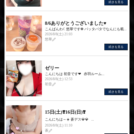
続きを見る
8/6ありがとうございました♥
こんばんわ☾悠華です❁︎ バッタバタでなんにも載...
2026/8/8(土) 21:03
悠華
続きを見る
ゼリー
こんにちは 初音です❤︎‬ 赤羽ルーム...
2026/8/8(土) 12:53
初音
続きを見る
15日(土)❣️16日(日)❣️
こんにちは～☀️ 蒼デス💎💎 ...
2026/8/8(土) 11:10
蒼