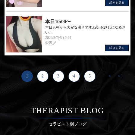
続きを見る
本日10:00〜
本日も朝から大変な暑さですね💦 お越しになるさ
い...
2026/8/7(金) 9:44
愛沢
続きを見る
＞
＞|
1
2
3
4
5
...
THERAPIST BLOG
セラピスト別ブログ