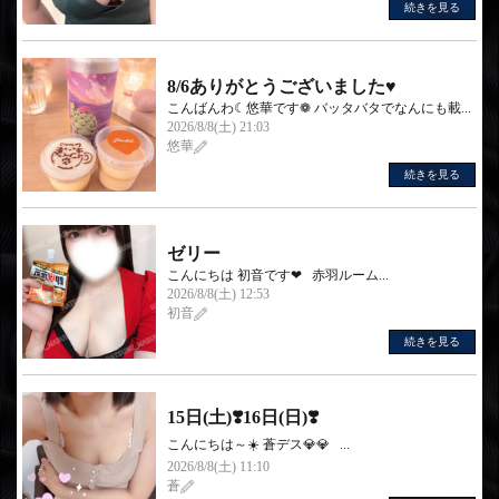
続きを見る
8/6ありがとうございました♥
こんばんわ☾悠華です❁︎ バッタバタでなんにも載...
2026/8/8(土) 21:03
悠華
続きを見る
ゼリー
こんにちは 初音です❤︎‬ 赤羽ルーム...
2026/8/8(土) 12:53
初音
続きを見る
15日(土)❣️16日(日)❣️
こんにちは～☀️ 蒼デス💎💎 ...
2026/8/8(土) 11:10
蒼