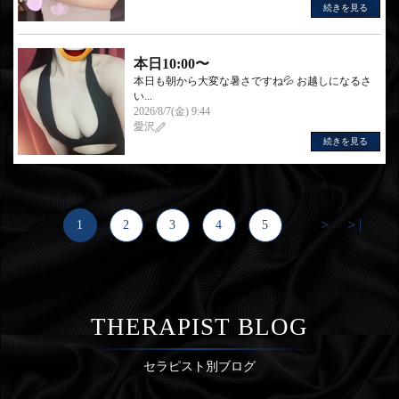
続きを見る
本日10:00〜
本日も朝から大変な暑さですね💦 お越しになるさ
い...
2026/8/7(金) 9:44
愛沢
続きを見る
＞
＞|
1
2
3
4
5
...
THERAPIST BLOG
セラピスト別ブログ