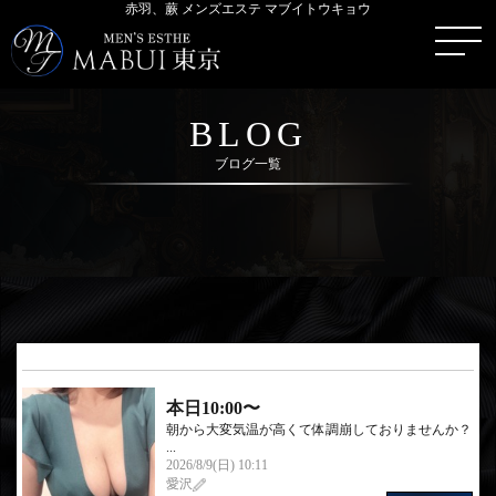
赤羽、蕨 メンズエステ マブイトウキョウ
BLOG
ブログ一覧
本日10:00〜
朝から大変気温が高くて体調崩しておりませんか？
...
2026/8/9(日) 10:11
愛沢