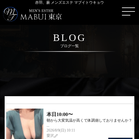
赤羽、蕨 メンズエステ マブイトウキョウ
BLOG
ブログ一覧
本日10:00〜
朝から大変気温が高くて体調崩しておりませんか？
...
2026/8/9(日) 10:11
愛沢