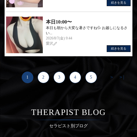
続きを見る
本日10:00〜
本日も朝から大変な暑さですね💦 お越しになるさ
い...
2026/8/7(金) 9:44
愛沢
続きを見る
＞
＞|
1
2
3
4
5
...
THERAPIST BLOG
セラピスト別ブログ