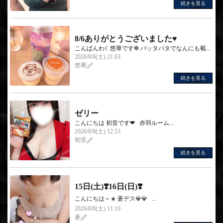
続きを見る
8/6ありがとうございました♥
こんばんわ☾悠華です❁︎ バッタバタでなんにも載...
2026/8/8(土) 21:03
悠華
続きを見る
ゼリー
こんにちは 初音です❤︎‬ 赤羽ルーム...
2026/8/8(土) 12:53
初音
続きを見る
15日(土)❣️16日(日)❣️
こんにちは～☀️ 蒼デス💎💎 ...
2026/8/8(土) 11:10
蒼