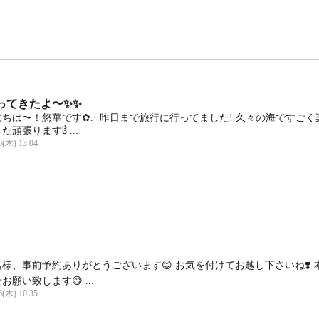
ってきたよ〜✨️✨
ちは〜！悠華です✿.· 昨日まで旅行に行ってました! 久々の海ですご
た頑張りますჱ̒ ...
6(木) 13:04
様、事前予約ありがとうございます😊 お気を付けてお越し下さいね❣️ 
お願い致します😄 ...
6(木) 10:35