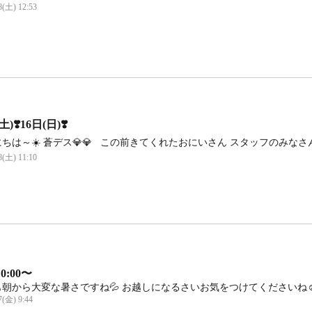
8(土) 12:53
土)❣️16日(日)❣️
ちは～☀️ 蒼デス💎💎 この前きてくれたおにいさん スタッフのみなさん 
8(土) 11:10
0:00〜
朝から大変な暑さですね💦 お越しになるさいお気をつけてくださいね☺
7(金) 9:44