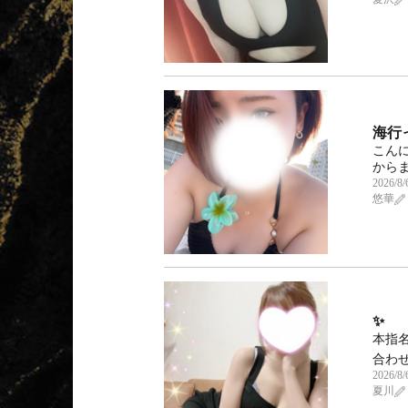
海行
こんに
からま
2026/8/
悠華
✨
本指名
合わせ
2026/8/
夏川