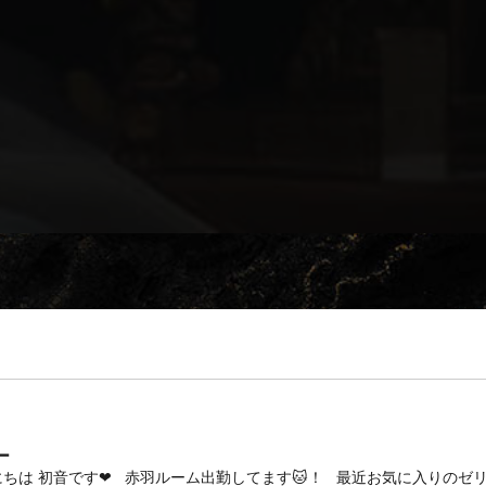
ー
ちは 初音です❤︎‬ 赤羽ルーム出勤してます🐱！ 最近お気に入りのゼリー飲