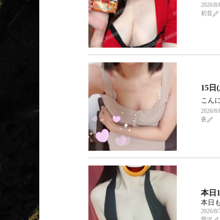
2026/8/
初音
15日(
こんに
2026/8/
蒼
本日1
本日も
2026/8/
愛沢