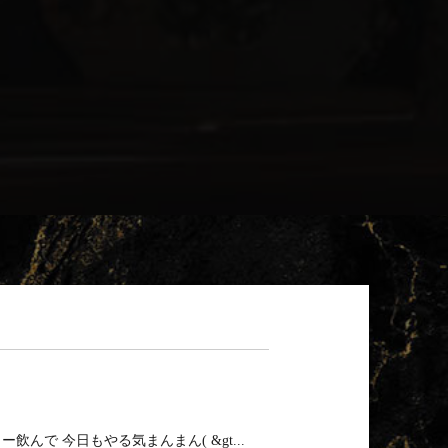
んで 今日もやる気まんまん( &gt...