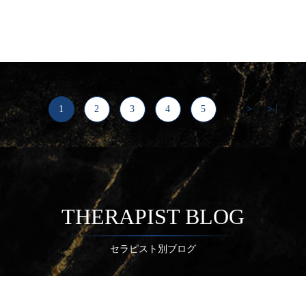
＞
＞|
1
2
3
4
5
...
THERAPIST BLOG
セラピスト別ブログ