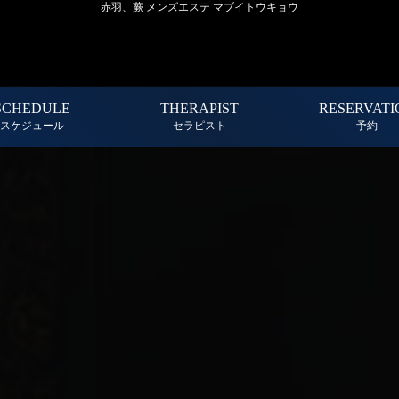
赤羽、蕨 メンズエステ マブイトウキョウ
SCHEDULE
THERAPIST
RESERVATI
スケジュール
セラピスト
予約