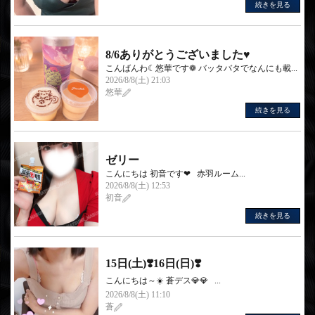
続きを見る
8/6ありがとうございました♥
こんばんわ☾悠華です❁︎ バッタバタでなんにも載...
2026/8/8(土) 21:03
悠華
続きを見る
ゼリー
こんにちは 初音です❤︎‬ 赤羽ルーム...
2026/8/8(土) 12:53
初音
続きを見る
15日(土)❣️16日(日)❣️
こんにちは～☀️ 蒼デス💎💎 ...
2026/8/8(土) 11:10
蒼