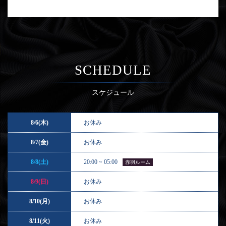
SCHEDULE
スケジュール
8/6(木)
お休み
8/7(金)
お休み
8/8(土)
20:00 ~ 05:00
赤羽ルーム
8/9(日)
お休み
8/10(月)
お休み
8/11(火)
お休み