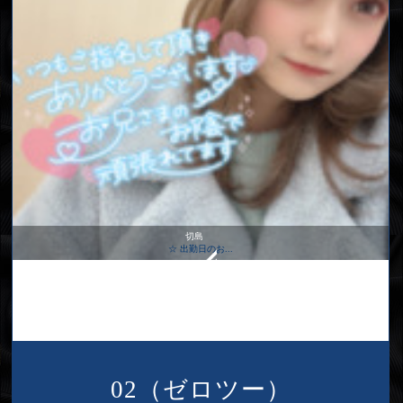
切島
☆ 出勤日のお...
02（ゼロツー）