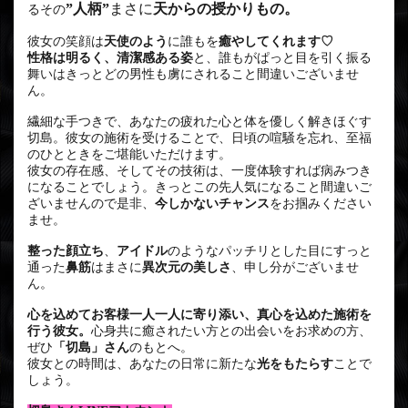
”人柄”
まさに
天からの授かりもの。
るその
彼女の笑顔は
天使のよう
に誰もを
癒やしてくれます♡
性格は明るく、清潔感ある姿
と、誰もがぱっと目を引く振る
舞いはきっとどの男性も虜にされること間違いございませ
ん。
繊細な手つきで、あなたの疲れた心と体を優しく解きほぐす
切島。彼女の施術を受けることで、日頃の喧騒を忘れ、至福
のひとときをご堪能いただけます。
彼女の存在感、そしてその技術は、一度体験すれば病みつき
になることでしょう。きっとこの先人気になること間違いご
ざいませんので是非、
今しかないチャンス
をお掴みください
ませ。
整った顔立ち
、
アイドル
のようなパッチリとした目にすっと
通った
鼻筋
はまさに
異次元の美しさ
、申し分がございませ
ん。
心を込めてお客様一人一人に寄り添い、真心を込めた施術を
行う彼女。
心身共に癒されたい方との出会いをお求めの方、
ぜひ
「切島」さん
のもとへ。
彼女との時間は、あなたの日常に新たな
光をもたらす
ことで
しょう。