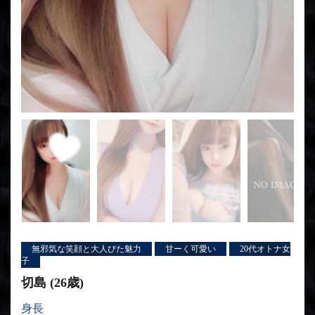
無邪気な笑顔と大人びた魅力
甘ーく可愛い
20代オトナ女
子
切島 (26歳)
身長