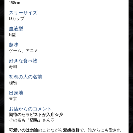
158cm
スリーサイズ
Dカップ
血液型
B型
趣味
ゲーム、アニメ
好きな食べ物
寿司
初恋の人の名前
秘密
出身地
東京
お店からのコメント
期待のセラピストが入店☆彡
その名も
「切島」
さん♡
可愛いのは勿論
のことながら
愛嬌抜群
で、誰からにも愛され