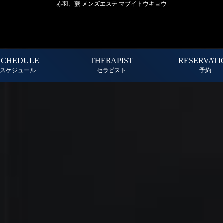
赤羽、蕨 メンズエステ マブイトウキョウ
SCHEDULE
THERAPIST
RESERVATI
スケジュール
セラピスト
予約