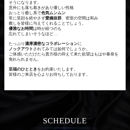
そうになります。
意外にも落ち着きがあり優しい性格
おっとり癒し系で
色気ムンムン
常に笑顔を絶やさず
愛嬌抜群
、密室の空間は和み
癒しを皆様に与えてくれることでしょう。
優雅なお時間
は時が経つのも
忘れてしまいそうなほど....
たっぷり
濃厚濃密なコラボレーション
に
ノックアウト
されてみては如何でしょうか。
ご体感いただけたら貴方様の抑えて来た欲望はもはや暴発を
免れられません。
至福のひととき
をお約束いたします。
皆様のご来店を心よりお待ちしております。
SCHEDULE