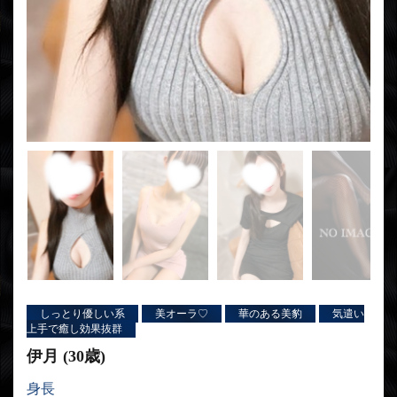
しっとり優しい系
美オーラ♡
華のある美豹
気遣い
上手で癒し効果抜群
伊月 (30歳)
身長