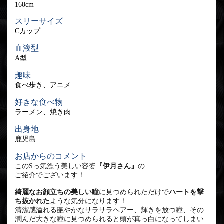
160cm
スリーサイズ
Cカップ
血液型
A型
趣味
食べ歩き、アニメ
好きな食べ物
ラーメン、焼き肉
出身地
鹿児島
お店からのコメント
このSっ気漂う美しい容姿
『伊月さん』
の
ご紹介でございます！
綺麗なお顔立ちの美しい瞳
に見つめられただけで
ハートを撃
ち抜かれた
ような気分になります！
清潔感溢れる艶やかなサラサラヘアー、輝きを放つ瞳、その
潤んだ大きな瞳に見つめられると頭が真っ白になってしまい