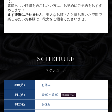
う。
素晴らしい時間を過ごしたい方は、お早めにご予約をおすす
めします！
まず後悔はさせません
、美人なお姉さんと落ち着いた空間で
楽しみたいお客様は、彼女をご指名くださいませ。
SCHEDULE
スケジュール
8/10(月)
お休み
8/11(火)
10:00 ~ 15:00
赤羽ルーム
8/12(水)
お休み